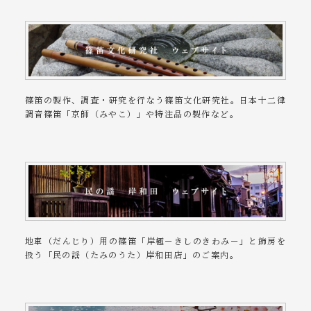
篠笛の製作、調査・研究を行なう篠笛文化研究社。日本十二律
調音篠笛「京師（みやこ）」や特注品の製作など。
地車（だんじり）用の篠笛「岸極－きしのきわみ－」と飾房を
扱う「民の謡（たみのうた）岸和田店」のご案内。