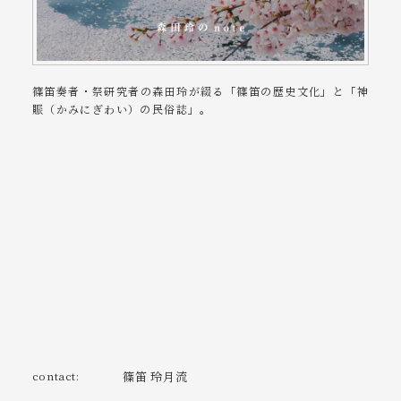
篠笛奏者・祭研究者の森田玲が綴る「篠笛の歴史文化」と「神
賑（かみにぎわい）の民俗誌」。
contact:
篠笛 玲月流