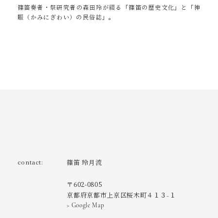
篠笛奏者・祭研究者の森田玲が綴る「篠笛の歴史文化」と「神
賑（かみにぎわい）の民俗誌」。
contact:
篠笛 玲月流
〒602-0805
京都府京都市上京区桜木町４１３−１
> Google Map