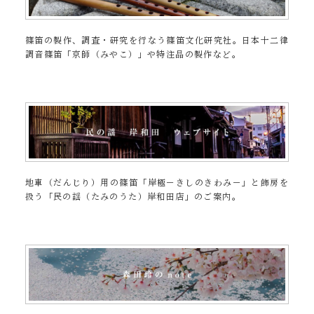
篠笛の製作、調査・研究を行なう篠笛文化研究社。日本十二律
調音篠笛「京師（みやこ）」や特注品の製作など。
地車（だんじり）用の篠笛「岸極－きしのきわみ－」と飾房を
扱う「民の謡（たみのうた）岸和田店」のご案内。