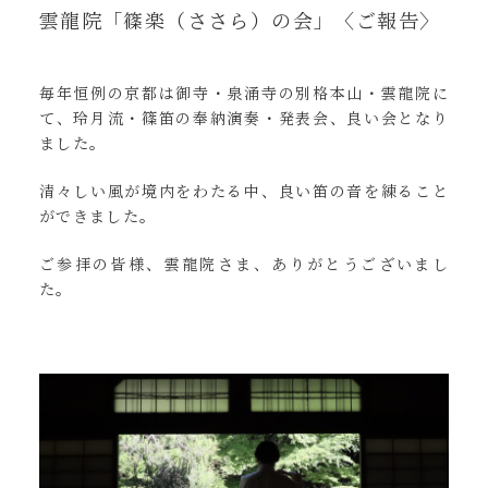
雲龍院「篠楽（ささら）の会」〈ご報告〉
毎年恒例の京都は御寺・泉涌寺の別格本山・雲龍院に
て、玲月流・篠笛の奉納演奏・発表会、良い会となり
ました。
清々しい風が境内をわたる中、良い笛の音を練ること
ができました。
ご参拝の皆様、雲龍院さま、ありがとうございまし
た。