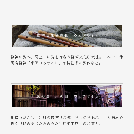
篠笛の製作、調査・研究を行なう篠笛文化研究社。日本十二律
調音篠笛「京師（みやこ）」や特注品の製作など。
地車（だんじり）用の篠笛「岸極－きしのきわみ－」と飾房を
扱う「民の謡（たみのうた）岸和田店」のご案内。