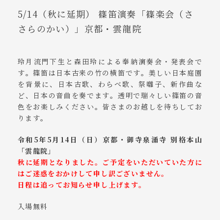
5/14（秋に延期） 篠笛演奏「篠楽会（さ
さらのかい）」京都・雲龍院
玲月流門下生と森田玲による奉納演奏会・発表会で
す。篠笛は日本古来の竹の横笛です。美しい日本庭園
を背景に、日本古歌、わらべ歌、祭囃子、新作曲な
ど、日本の音曲を奏でます。透明で瑞々しい篠笛の音
色をお楽しみください。皆さまのお越しを待ちしてお
ります。
令和5年5月14日（日）京都・御寺泉涌寺 別格本山
「雲龍院」
秋に延期となりました。ご予定をいただいていた方に
はご迷惑をおかけして申し訳ございません。
日程は追ってお知らせ申し上げます。
入場無料