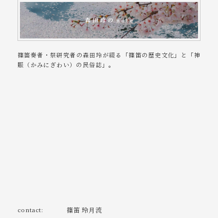
篠笛奏者・祭研究者の森田玲が綴る「篠笛の歴史文化」と「神
賑（かみにぎわい）の民俗誌」。
contact:
篠笛 玲月流