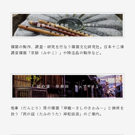
篠笛の製作、調査・研究を行なう篠笛文化研究社。日本十二律
調音篠笛「京師（みやこ）」や特注品の製作など。
地車（だんじり）用の篠笛「岸極－きしのきわみ－」と飾房を
扱う「民の謡（たみのうた）岸和田店」のご案内。