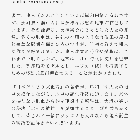
osaka.com/#access
〉
現在、地車（だんじり）といえば岸和田祭が有名です
が、摂河泉・瀬戸内には多様な形態の地車が存在して
います。その源流は、天神祭をはじめとした大坂の夏
祭。多くの地車は、神社の社殿のような唐破風の屋根
と豪華な彫刻を備えたものですが、当初は敢えて粗末
な作りが好まれました。地車成立の時代や過程は、こ
れまで不明でしたが、地車は「江戸時代に淀川を往来
した川御座船をモデルとし、ニワカ（俄）を披露する
ための移動式芸能舞台である」ことがわかりました。
『日本だんじり文化論』の著者が、岸和田や大坂の地
車を紹介しながら、地車の誕生秘話に迫ります。船体
を持たない地車から船を連想する秘訣は、大坂の笑い
の秘訣「ボケの精神」を発揮すること！頭を柔らかく
して、皆さんと一緒にツッコミを入れながら地車誕生
の物語を紐解きたいと思います。